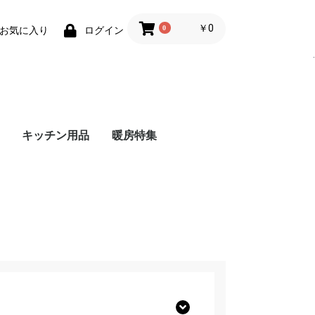
￥0
0
お気に入り
ログイン
.
キッチン用品
暖房特集
ndo Switch
ステーション5
ステーション4
eries X
ーマリオブラザ
ンドー3DS
ット - Android
レット ｰ
Bメモリー
メモリーカード
ーリングライト
Nintendo Switch 本体
Nintendo Switch ソフ
amiibo
Joy-Con(ジョイコン)
Nintendo Switch 周辺
プレイステーション5
プレイステーション5
プレイステーション5
プレイステーション4
プレイステーション4
プレイステーション4
Xbox Series X 本体
Xbox Series X ソフト
Xbox Series X 周辺機
ニンテンドー3DS 本
- ストーブ・ヒーター
- こたつ
- 加湿器
- ホットカーペット
- 電気毛布・膝掛け
- ホットマット
- 電気あんか・かいろ
- その他暖房器具
ガスファン
石油ファン
石油ストー
電気ストー
5周年記念
dows
ト
機器
本体
ソフト
周辺機器
本体
ソフト
周辺機器
器
体