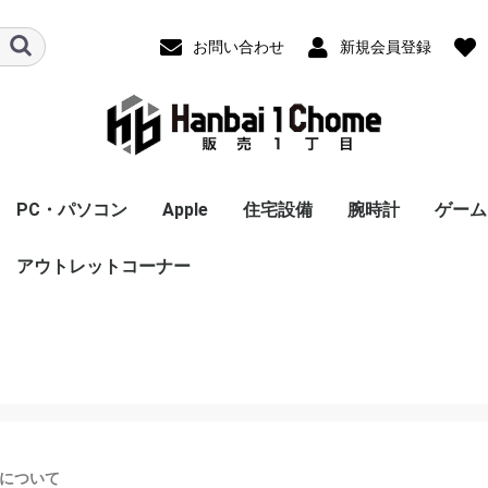
お問い合わせ
新規会員登録
PC・パソコン
Apple
住宅設備
腕時計
ゲーム
 Max
第2世代)
レコーダー
ヘッドホン
電
容家電
翻訳機・電
スポーツ用
ＰＣ 本体
ＰＣ周辺機器
パソコンパーツ
ドライブ・ストレージ
ネットワーク機器
アウトレットコーナー
スマートスピーカー
ウェアラブルスピーカ
ヘッドホン・イヤホン
スピーカー
アンプ内蔵スピーカー
電子ピアノ・電子キー
ホームシアターシステ
冷蔵庫・冷凍庫
炊飯器
食洗器
精米機
ミキサー・フードプロ
電子レンジ・オーブン
圧力鍋
ガスコンロ
その他電気調理機
ホームベーカリー
トースター
コーヒーメーカー
IHクッキングヒーター
掃除機
アイロン
布団乾燥機
衣類乾燥機
洗濯機
シーリングライト
エアコン
加湿器
空気清浄機
除湿器
ヘアドライヤー
カールドライヤー
理美容家電
カーナビゲーションシ
ドライブレコーダー
スポーツ用品
iPad
AirPods/AirPods Pro
MacBook
Apple Watch
iMac
iPod touch
周辺機器
オプション
Mac ノート
ノートパソコンＰＣ
タブレットPC
Mac デスクトップ
プリンタ
電子書籍リーダー
PCスピーカー
マウス
キーボード
タッチペン
マザーボード
グラフィックボード・
CPU
ストレージ
フラッシュメモリー
HDD
無線LANルーター(Wi-
照明・ライト
ドアホン
温水便座
給湯器
ビルトインコンロ
メンズ腕時計
レディース腕時計
男女兼用腕時計
スマートウォッチ
Ninte
プレイ
プレイ
Xbox S
スーパ
ニンテ
タブレ
タブ
SSD
US
SD
シ
ー
ボード
ム
セッサー
レンジ
ステム
(MacBook)
（Windows）
ビデオカード
Fiルーター)
ーズ3
Win
冷蔵庫延長
C,タブレッ
長保証
証
家電
カメラ・アクションカ
ゲーム機
ム
について