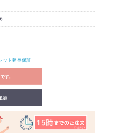
6
タブレット延長保証
中です。
追加