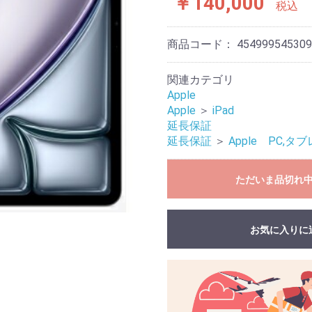
￥140,000
税込
商品コード：
454999545309
お買い物を続ける
カートへ進む
関連カテゴリ
Apple
Apple
＞
iPad
延長保証
延長保証
＞
Apple PC,
ただいま品切れ
お気に入りに