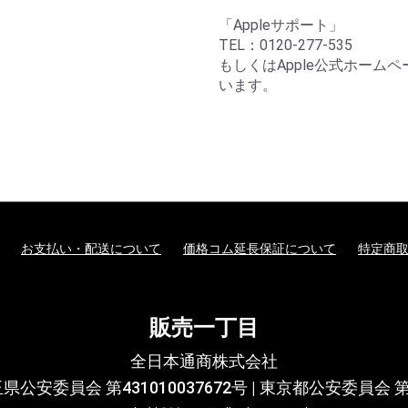
「Appleサポート」
TEL：0120-277-535
もしくはApple公式ホー
います。
お支払い・配送について
価格コム延長保証について
特定商
販売一丁目
全日本通商株式会社
安委員会 第431010037672号 | 東京都公安委員会 第30