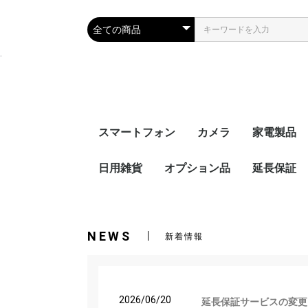
.
スマートフォン
カメラ
家電製品
iPhone
SIMフリー
キャリア
日用雑貨
オプション品
デジタル一眼カメラ
デジタルコンパクトカ
レンズ
ビデオカメラ・アクシ
カメラアクセサリー
iPhone 17e
iPhone 16e
iPhone12
iPhone12 pro
iPhone12 pro
iPhone SE(
iPhone11
Docomo
AU
Softbank
Ymobile
オーディオ
ブルーレイ
イヤホン・
キッチン家
生活家電
空調家電
健康・理美
電子文具・
カー用品・
延長保証
メラ
ョンカメラ
子辞書
品
アウトドア
カジタク
ウィルス対策
エアコン、
Apple P
ゲーム機延
家電延長保
保証
ト延長保証
NEWS
新着情報
2026/06/20
延長保証サービスの変更