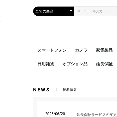
.
スマートフォン
カメラ
家電製品
iPhone
SIMフリー
キャリア
日用雑貨
オプション品
デジタル一眼カメラ
デジタルコンパクトカ
レンズ
ビデオカメラ・アクシ
カメラアクセサリー
iPhone 17e
iPhone 16e
iPhone12
iPhone12 pro
iPhone12 pro
iPhone SE(
iPhone11
Docomo
AU
Softbank
Ymobile
オーディオ
ブルーレイ
イヤホン・
キッチン家
生活家電
空調家電
健康・理美
電子文具・
カー用品・
延長保証
メラ
ョンカメラ
子辞書
品
アウトドア
カジタク
ウィルス対策
エアコン、
Apple P
ゲーム機延
家電延長保
保証
ト延長保証
NEWS
新着情報
2026/06/20
延長保証サービスの変更