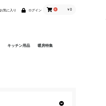
￥0
0
お気に入り
ログイン
.
キッチン用品
暖房特集
ndo Switch
ステーション5
ステーション4
eries X
ーマリオブラザ
ンドー3DS
ット - Android
レット ｰ
Bメモリー
メモリーカード
ーリングライト
Nintendo Switch 本体
Nintendo Switch ソフ
amiibo
Joy-Con(ジョイコン)
Nintendo Switch 周辺
プレイステーション5
プレイステーション5
プレイステーション5
プレイステーション4
プレイステーション4
プレイステーション4
Xbox Series X 本体
Xbox Series X ソフト
Xbox Series X 周辺機
ニンテンドー3DS 本
- ストーブ・ヒーター
- こたつ
- 加湿器
- ホットカーペット
- 電気毛布・膝掛け
- ホットマット
- 電気あんか・かいろ
- その他暖房器具
ガスファン
石油ファン
石油ストー
電気ストー
5周年記念
dows
ト
機器
本体
ソフト
周辺機器
本体
ソフト
周辺機器
器
体