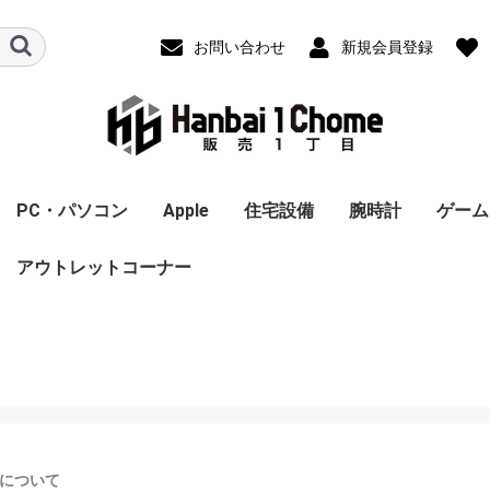
お問い合わせ
新規会員登録
PC・パソコン
Apple
住宅設備
腕時計
ゲーム
 Max
第2世代)
レコーダー
ヘッドホン
電
容家電
翻訳機・電
スポーツ用
ＰＣ 本体
ＰＣ周辺機器
パソコンパーツ
ドライブ・ストレージ
ネットワーク機器
アウトレットコーナー
スマートスピーカー
ウェアラブルスピーカ
ヘッドホン・イヤホン
スピーカー
アンプ内蔵スピーカー
電子ピアノ・電子キー
ホームシアターシステ
冷蔵庫・冷凍庫
炊飯器
食洗器
精米機
ミキサー・フードプロ
電子レンジ・オーブン
圧力鍋
ガスコンロ
その他電気調理機
ホームベーカリー
トースター
コーヒーメーカー
IHクッキングヒーター
掃除機
アイロン
布団乾燥機
衣類乾燥機
洗濯機
シーリングライト
エアコン
加湿器
空気清浄機
除湿器
ヘアドライヤー
カールドライヤー
理美容家電
カーナビゲーションシ
ドライブレコーダー
スポーツ用品
iPad
AirPods/AirPods Pro
MacBook
Apple Watch
iMac
iPod touch
周辺機器
オプション
Mac ノート
ノートパソコンＰＣ
タブレットPC
Mac デスクトップ
プリンタ
電子書籍リーダー
PCスピーカー
マウス
キーボード
タッチペン
マザーボード
グラフィックボード・
CPU
ストレージ
フラッシュメモリー
HDD
無線LANルーター(Wi-
照明・ライト
ドアホン
温水便座
給湯器
ビルトインコンロ
メンズ腕時計
レディース腕時計
男女兼用腕時計
スマートウォッチ
Ninte
プレイ
プレイ
Xbox S
スーパ
ニンテ
タブレ
タブ
SSD
US
SD
シ
ー
ボード
ム
セッサー
レンジ
ステム
(MacBook)
（Windows）
ビデオカード
Fiルーター)
ーズ3
Win
冷蔵庫延長
C,タブレッ
長保証
証
家電
カメラ・アクションカ
ゲーム機
ム
について