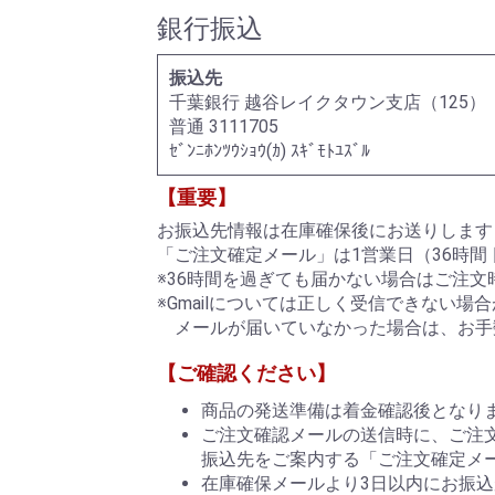
銀行振込
振込先
千葉銀行 越谷レイクタウン支店（125）
普通 3111705
ｾﾞﾝﾆﾎﾝﾂｳｼｮｳ(ｶ) ｽｷﾞﾓﾄﾕｽﾞﾙ
【重要】
お振込先情報は在庫確保後にお送りします
「ご注文確定メール」は1営業日（36時間
※36時間を過ぎても届かない場合はご注
※Gmailについては正しく受信できない場
メールが届いていなかった場合は、お手
【ご確認ください】
商品の発送準備は着金確認後となりま
ご注文確認メールの送信時に、ご注
振込先をご案内する「ご注文確定メ
在庫確保メールより3日以内にお振