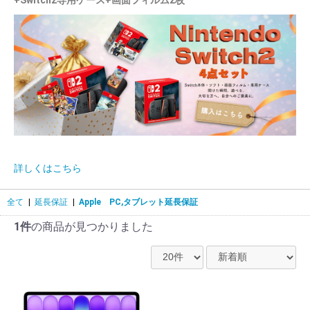
+Switch2専用ケース+画面フィルム2枚
お買い物を続ける
カートへ進む
詳しくはこちら
全て
|
延長保証
|
Apple PC,タブレット延長保証
1件
の商品が見つかりました