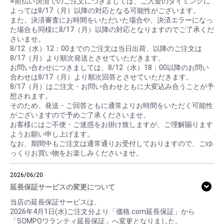
※前払い決済でのご注文につきましては、ご入金のタイミングに
よっては8/17（月）以降の対応となる可能性がございます。
また、決済審査にお時間をいただいた場合や、決済エラーになっ
た場合も同様に8/17（月）以降の対応となりますのでご了承くだ
さいませ。
8/12（水）12：00までのご注文は当日出荷、以降のご注文は
8/17（月）より順次発送とさせていただきます。
お問い合わせにつきましては、8/12（水）18：00以降のお問い
合わせは8/17（月）より順次回答とさせていただきます。
8/17（月）はご注文・お問い合わせともに大変込み合うことが予
想されます。
そのため、発送・ご回答ともに通常よりお時間をいただく可能性
がございますので予めご了承くださいませ。
お客様にはご不便・ご迷惑をお掛け致しますが、ご理解賜ります
ようお願い申し上げます。
なお、期間中もご注文は通常通りお受付しておりますので、ごゆ
っくりお買い物をお楽しみくださいませ。
2026/06/20
延長保証サービスの変更について
当店の延長保証サービスは、
2026年4月1日(水)ご注文分より「価格.com延長保証」から
「SOMPOワランティ延長保証」へ変更となりました。