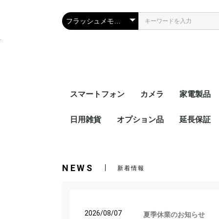
.
スマートフォン
カメラ
家電製品
iPhone
SIMフリー
キャリア
日用雑貨
オプション品
デジタル一眼カメラ
デジタルコンパクトカ
レンズ
ビデオカメラ・アクシ
カメラアクセサリー
iPhone 17e
iPhone 16e
iPhone12
iPhone12 pro
iPhone12 pro
iPhone SE(
iPhone11
Docomo
AU
Softbank
Ymobile
オーディオ
ブルーレイ
イヤホン・
キッチン家
生活家電
空調家電
健康・理美
電子文具・
カー用品・
延長保証
メラ
ョンカメラ
子辞書
品
アウトドア
カジタク
ウィルス対策
エアコン、
Apple P
ゲーム機延
家電延長保
保証
ト延長保証
NEWS
新着情報
2026/08/07
夏季休業のお知らせ