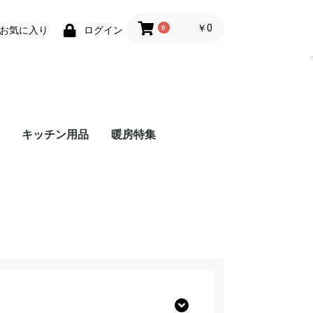
￥0
0
お気に入り
ログイン
.
キッチン用品
暖房特集
ndo Switch
ステーション5
ステーション4
eries X
ーマリオブラザ
ンドー3DS
ット - Android
レット ｰ
Bメモリー
メモリーカード
ーリングライト
Nintendo Switch 本体
Nintendo Switch ソフ
amiibo
Joy-Con(ジョイコン)
Nintendo Switch 周辺
プレイステーション5
プレイステーション5
プレイステーション5
プレイステーション4
プレイステーション4
プレイステーション4
Xbox Series X 本体
Xbox Series X ソフト
Xbox Series X 周辺機
ニンテンドー3DS 本
- ストーブ・ヒーター
- こたつ
- 加湿器
- ホットカーペット
- 電気毛布・膝掛け
- ホットマット
- 電気あんか・かいろ
- その他暖房器具
ガスファン
石油ファン
石油ストー
電気ストー
5周年記念
dows
ト
機器
本体
ソフト
周辺機器
本体
ソフト
周辺機器
器
体