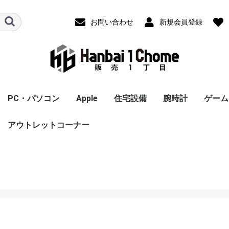
お問い合わせ
新規会員登録
PC・パソコン
Apple
住宅設備
腕時計
ゲーム
 Max
第2世代)
レコーダー
ヘッドホン
電
容家電
翻訳機・電
スポーツ用
ＰＣ 本体
ＰＣ周辺機器
パソコンパーツ
ドライブ・ストレージ
ネットワーク機器
アウトレットコーナー
スマートスピーカー
ウェアラブルスピーカ
ヘッドホン・イヤホン
スピーカー
アンプ内蔵スピーカー
電子ピアノ・電子キー
ホームシアターシステ
冷蔵庫・冷凍庫
炊飯器
食洗器
精米機
ミキサー・フードプロ
電子レンジ・オーブン
圧力鍋
ガスコンロ
その他電気調理機
ホームベーカリー
トースター
コーヒーメーカー
IHクッキングヒーター
掃除機
アイロン
布団乾燥機
衣類乾燥機
洗濯機
シーリングライト
エアコン
加湿器
空気清浄機
除湿器
ヘアドライヤー
カールドライヤー
理美容家電
カーナビゲーションシ
ドライブレコーダー
スポーツ用品
iPad
AirPods/AirPods Pro
MacBook
Apple Watch
iMac
iPod touch
周辺機器
オプション
Mac ノート
ノートパソコンＰＣ
タブレットPC
Mac デスクトップ
プリンタ
電子書籍リーダー
PCスピーカー
マウス
キーボード
タッチペン
マザーボード
グラフィックボード・
CPU
ストレージ
フラッシュメモリー
HDD
無線LANルーター(Wi-
照明・ライト
ドアホン
温水便座
給湯器
ビルトインコンロ
メンズ腕時計
レディース腕時計
男女兼用腕時計
スマートウォッチ
Ninte
プレイ
プレイ
Xbox S
スーパ
ニンテ
タブレ
タブ
SSD
US
SD
シ
ー
ボード
ム
セッサー
レンジ
ステム
(MacBook)
（Windows）
ビデオカード
Fiルーター)
ーズ3
Win
冷蔵庫延長
C,タブレッ
長保証
証
家電
カメラ・アクションカ
ゲーム機
ム