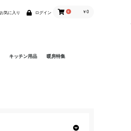
￥0
0
お気に入り
ログイン
.
キッチン用品
暖房特集
ndo Switch
ステーション5
ステーション4
eries X
ーマリオブラザ
ンドー3DS
ット - Android
レット ｰ
Bメモリー
メモリーカード
ーリングライト
Nintendo Switch 本体
Nintendo Switch ソフ
amiibo
Joy-Con(ジョイコン)
Nintendo Switch 周辺
プレイステーション5
プレイステーション5
プレイステーション5
プレイステーション4
プレイステーション4
プレイステーション4
Xbox Series X 本体
Xbox Series X ソフト
Xbox Series X 周辺機
ニンテンドー3DS 本
- ストーブ・ヒーター
- こたつ
- 加湿器
- ホットカーペット
- 電気毛布・膝掛け
- ホットマット
- 電気あんか・かいろ
- その他暖房器具
ガスファン
石油ファン
石油ストー
電気ストー
5周年記念
dows
ト
機器
本体
ソフト
周辺機器
本体
ソフト
周辺機器
器
体