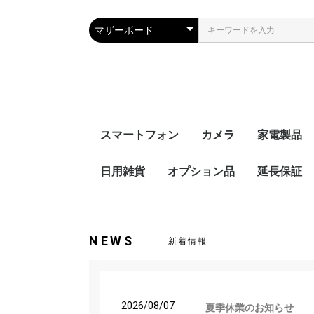
.
スマートフォン
カメラ
家電製品
iPhone
SIMフリー
キャリア
日用雑貨
オプション品
デジタル一眼カメラ
デジタルコンパクトカ
レンズ
ビデオカメラ・アクシ
カメラアクセサリー
iPhone 17e
iPhone 16e
iPhone12
iPhone12 pro
iPhone12 pro
iPhone SE(
iPhone11
Docomo
AU
Softbank
Ymobile
オーディオ
ブルーレイ
イヤホン・
キッチン家
生活家電
空調家電
健康・理美
電子文具・
カー用品・
延長保証
メラ
ョンカメラ
子辞書
品
アウトドア
カジタク
ウィルス対策
エアコン、
Apple P
ゲーム機延
家電延長保
保証
ト延長保証
NEWS
新着情報
2026/08/07
夏季休業のお知らせ