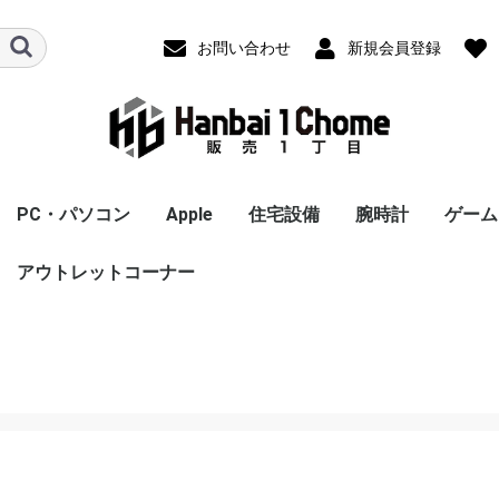
お問い合わせ
新規会員登録
PC・パソコン
Apple
住宅設備
腕時計
ゲーム
 Max
第2世代)
レコーダー
ヘッドホン
電
容家電
翻訳機・電
スポーツ用
ＰＣ 本体
ＰＣ周辺機器
パソコンパーツ
ドライブ・ストレージ
ネットワーク機器
アウトレットコーナー
スマートスピーカー
ウェアラブルスピーカ
ヘッドホン・イヤホン
スピーカー
アンプ内蔵スピーカー
電子ピアノ・電子キー
ホームシアターシステ
冷蔵庫・冷凍庫
炊飯器
食洗器
精米機
ミキサー・フードプロ
電子レンジ・オーブン
圧力鍋
ガスコンロ
その他電気調理機
ホームベーカリー
トースター
コーヒーメーカー
IHクッキングヒーター
掃除機
アイロン
布団乾燥機
衣類乾燥機
洗濯機
シーリングライト
エアコン
加湿器
空気清浄機
除湿器
ヘアドライヤー
カールドライヤー
理美容家電
カーナビゲーションシ
ドライブレコーダー
スポーツ用品
iPad
AirPods/AirPods Pro
MacBook
Apple Watch
iMac
iPod touch
周辺機器
オプション
Mac ノート
ノートパソコンＰＣ
タブレットPC
Mac デスクトップ
プリンタ
電子書籍リーダー
PCスピーカー
マウス
キーボード
タッチペン
マザーボード
グラフィックボード・
CPU
ストレージ
フラッシュメモリー
HDD
無線LANルーター(Wi-
照明・ライト
ドアホン
温水便座
給湯器
ビルトインコンロ
メンズ腕時計
レディース腕時計
男女兼用腕時計
スマートウォッチ
Ninte
プレイ
プレイ
Xbox S
スーパ
ニンテ
タブレ
タブ
SSD
US
SD
シ
ー
ボード
ム
セッサー
レンジ
ステム
(MacBook)
（Windows）
ビデオカード
Fiルーター)
ーズ3
Win
冷蔵庫延長
C,タブレッ
長保証
証
家電
カメラ・アクションカ
ゲーム機
ム