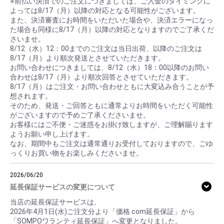
※前払い決済でのご注文につきましては、ご入金のタイミングに
よっては8/17（月）以降の対応となる可能性がございます。
また、決済審査にお時間をいただいた場合や、決済エラーになっ
た場合も同様に8/17（月）以降の対応となりますのでご了承くだ
さいませ。
8/12（水）12：00までのご注文は当日出荷、以降のご注文は
8/17（月）より順次発送とさせていただきます。
お問い合わせにつきましては、8/12（水）18：00以降のお問い
合わせは8/17（月）より順次回答とさせていただきます。
8/17（月）はご注文・お問い合わせともに大変込み合うことが予
想されます。
そのため、発送・ご回答ともに通常よりお時間をいただく可能性
がございますので予めご了承くださいませ。
お客様にはご不便・ご迷惑をお掛け致しますが、ご理解賜ります
ようお願い申し上げます。
なお、期間中もご注文は通常通りお受付しておりますので、ごゆ
っくりお買い物をお楽しみくださいませ。
2026/06/20
延長保証サービスの変更について
当店の延長保証サービスは、
2026年4月1日(水)ご注文分より「価格.com延長保証」から
「SOMPOワランティ延長保証」へ変更となりました。