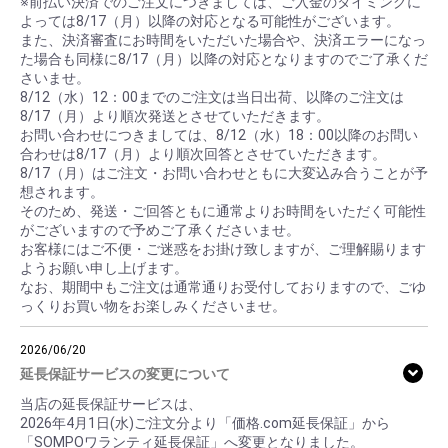
※前払い決済でのご注文につきましては、ご入金のタイミングに
よっては8/17（月）以降の対応となる可能性がございます。
また、決済審査にお時間をいただいた場合や、決済エラーになっ
た場合も同様に8/17（月）以降の対応となりますのでご了承くだ
さいませ。
8/12（水）12：00までのご注文は当日出荷、以降のご注文は
8/17（月）より順次発送とさせていただきます。
お問い合わせにつきましては、8/12（水）18：00以降のお問い
合わせは8/17（月）より順次回答とさせていただきます。
8/17（月）はご注文・お問い合わせともに大変込み合うことが予
想されます。
そのため、発送・ご回答ともに通常よりお時間をいただく可能性
がございますので予めご了承くださいませ。
お客様にはご不便・ご迷惑をお掛け致しますが、ご理解賜ります
ようお願い申し上げます。
なお、期間中もご注文は通常通りお受付しておりますので、ごゆ
っくりお買い物をお楽しみくださいませ。
2026/06/20
延長保証サービスの変更について
当店の延長保証サービスは、
2026年4月1日(水)ご注文分より「価格.com延長保証」から
「SOMPOワランティ延長保証」へ変更となりました。