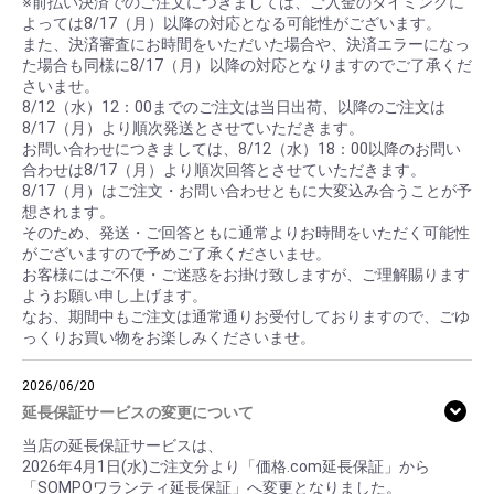
※前払い決済でのご注文につきましては、ご入金のタイミングに
よっては8/17（月）以降の対応となる可能性がございます。
また、決済審査にお時間をいただいた場合や、決済エラーになっ
た場合も同様に8/17（月）以降の対応となりますのでご了承くだ
さいませ。
8/12（水）12：00までのご注文は当日出荷、以降のご注文は
8/17（月）より順次発送とさせていただきます。
お問い合わせにつきましては、8/12（水）18：00以降のお問い
合わせは8/17（月）より順次回答とさせていただきます。
8/17（月）はご注文・お問い合わせともに大変込み合うことが予
想されます。
そのため、発送・ご回答ともに通常よりお時間をいただく可能性
がございますので予めご了承くださいませ。
お客様にはご不便・ご迷惑をお掛け致しますが、ご理解賜ります
ようお願い申し上げます。
なお、期間中もご注文は通常通りお受付しておりますので、ごゆ
っくりお買い物をお楽しみくださいませ。
2026/06/20
延長保証サービスの変更について
当店の延長保証サービスは、
2026年4月1日(水)ご注文分より「価格.com延長保証」から
「SOMPOワランティ延長保証」へ変更となりました。