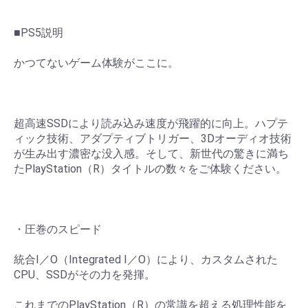
■PS5説明
かつてないゲーム体験がここに。
超高速SSDにより読み込み速度が飛躍的に向上。ハプテ
ィック技術、アダプティブトリガー、3Dオーディオ技術
が生み出す濃密な没入感。そして、新世代の驚きに満ち
たPlayStation（R）タイトルの数々をご体験ください。
・圧巻のスピード
統合I／O（Integrated I／O）により、カスタムされた
CPU、SSDがその力を発揮。
これまでのPlayStation（R）の常識を超える処理性能を