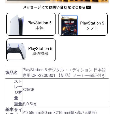
PlayStation 5 デジタル・エディション 日本語
製品名
専用 CFI-2200B01 【新品】メーカー保証付き
スト
レー
825GB
ジ容
量
重量
約0.5kg
基本
サイ
約358mm×80mm×216mm(幅×高さ×奥行)